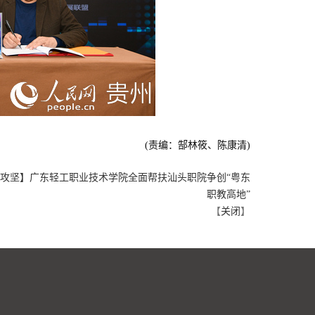
(责编：郜林筱、陈康清)
攻坚】广东轻工职业技术学院全面帮扶汕头职院争创“粤东
职教高地”
【
关闭
】