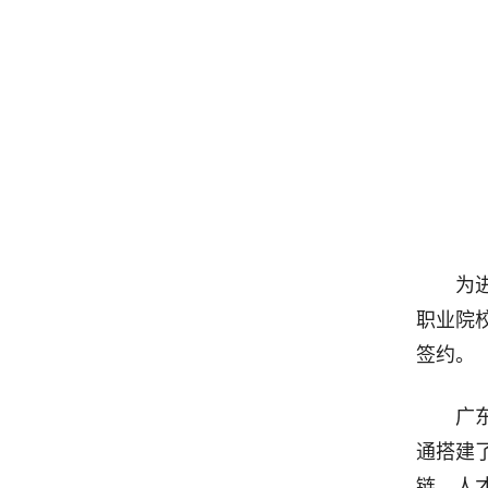
为
职业院
签约。
广
通搭建
链、人